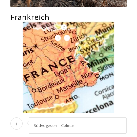
Frankreich
2
3
1
1
Südvogesen – Colmar