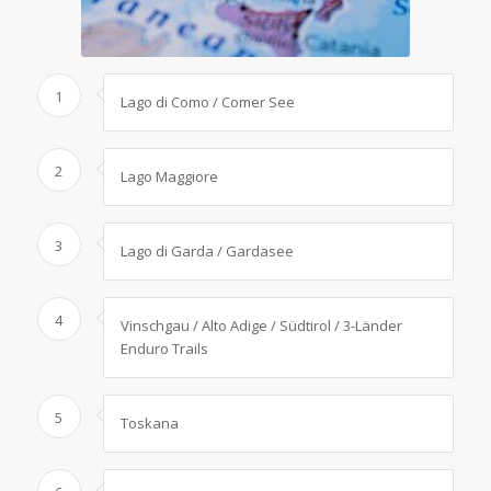
1
Lago di Como / Comer See
2
Lago Maggiore
3
Lago di Garda / Gardasee
4
Vinschgau / Alto Adige / Südtirol / 3-Länder
Enduro Trails
5
Toskana