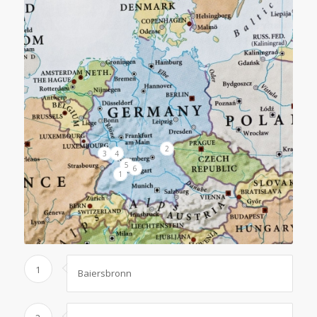
2
3
4
5
6
1
1
Baiersbronn