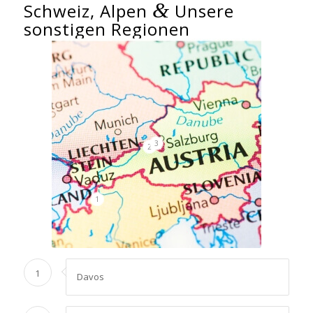
&
Schweiz, Alpen
Unsere
sonstigen Regionen
3
2
1
1
Davos