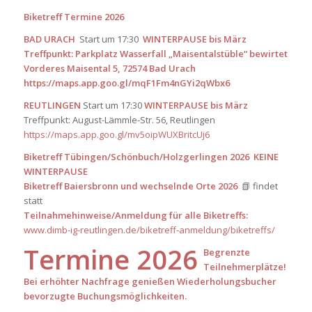
Biketreff Termine 2026
BAD URACH
Start um 17:30
WINTERPAUSE bis März
Treffpunkt: Parkplatz Wasserfall „Maisentalstüble“ bewirtet
Vorderes Maisental 5, 72574 Bad Urach
https://maps.app.goo.gl/mqF1Fm4nGYi2qWbx6
REUTLINGEN
Start um 17:30
WINTERPAUSE bis März
Treffpunkt: August-Lämmle-Str. 56, Reutlingen
https://maps.app.goo.gl/mv5oipWUXBritcUj6
Biketreff Tübingen/Schönbuch/Holzgerlingen 2026 KEINE
WINTERPAUSE
Biketreff Baiersbronn und wechselnde Orte 2026
📗 findet
statt
Teilnahmehinweise/Anmeldung für alle Biketreffs:
www.dimb-ig-reutlingen.de/biketreff-anmeldung/biketreffs/
Termine 2026
Begrenzte
Teilnehmerplätze!
Bei erhöhter Nachfrage genießen Wiederholungsbucher
bevorzugte Buchungsmöglichkeiten.