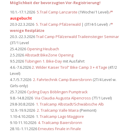
Möglichkeit der bevorzugten Vor-Registrierung!
10.1.-17.1.2026
5.Trail Camp Lanzarote
(1Woche/1 Level)
/*
ausgebucht
20.3-22.3.2026
5. Trail Camp Pfälzerwald
| (3T/4-5 Level) /
*
wenige Restplätze
20.3.-22.3.2026
Trail Camp Pfälzerwald Traileinsteiger Seminar
(3T/1 Level
25.4.2026
Opening Heubach
2.5.2026
Albstadt BikeZone Opening
9.5.2026
Tübingen 1. Bike-Day
mit Ausfahrt
4.6.-7.6.2026
2. Wilder Kaiser Tirol“ Bike Camp 3 + 4 Tage
(4T/2
Level)
4.7./5.7.2026
2. Fahrtechnik Camp Baiersbronn
(2T/4 Level w.
Girls-only)
25.7.2026
Cycling Days Böblingen Pumptrack
9.8.-14.8.2026
Via Claudia Augusta Alpencross
(7T/1 Level)
29.8-30.8.2026
1. Trailcamp Albstadt/Schwäbische Alb
12.9.-19.9.2026
2. Trailcamp Valle Maira
(Piemont)
1.10-4.10.2026 1
. Trailcamp Lago Maggiore
9.10-11.10.2026
4. Trailcamp Baiersbronn
28.10.-1.11.2026
Erneutes Finale in Finale